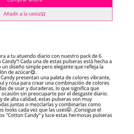
Añadir a la cesta
ra a tu atuendo diario con nuestro pack de 6
 Candy”! Cada una de estas pulseras está hecha a
 un diseño simple pero elegante que refleja la
dón de azúcar😋.
Candy presentan una paleta de colores vibrante,
ul y rosa para crear una combinación de colores
as de usar y duraderas, lo que significa que
 ocasión sin preocuparte por el desgaste diario.
 de alta calidad, estas pulseras son muy
todas juntas o mezclarlas y combinarlas como
es looks cada vez que las uses🤭. ¡Consigue el
os "Cotton Candy" y luce estas hermosas pulseras