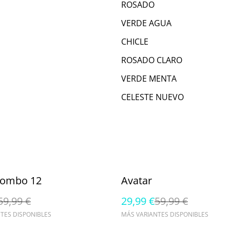
ROSADO
VERDE AGUA
CHICLE
ROSADO CLARO
VERDE MENTA
CELESTE NUEVO
%
Combo 12
Avatar
59,99 €
29,99 €
59,99 €
TES DISPONIBLES
MÁS VARIANTES DISPONIBLES