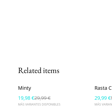
Related items
%
%
Minty
Rasta 
19,98 €
29,99 €
29,99 €
MÁS VARIANTES DISPONIBLES
MÁS VARIAN