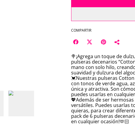
COMPARTIR
🍭¡Agrega un toque de dulzu
pulseras decenarios “Cotton
mano con solo hilo, creando
suavidad y dulzura del algo
💓Nuestras pulseras Cotton 
con tonos de verde agua, az
única y atractiva. Son cómod
puedes usarlas en cualquier
💖Además de ser hermosas y
versátiles. Puedes usarlas 
quieras, para crear diferent
pack de 6 pulseras decenari
en cualquier ocasión!🫶🏻