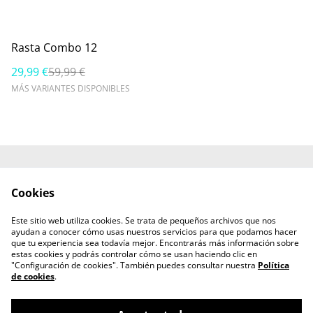
%
Rasta Combo 12
29,99 €
59,99 €
MÁS VARIANTES DISPONIBLES
Contacta con
Política de Privacidad
Cookies
nosotros
Política de cookies
Términos y
Este sitio web utiliza cookies. Se trata de pequeños archivos que nos
Condiciones
ayudan a conocer cómo usas nuestros servicios para que podamos hacer
Envíos
que tu experiencia sea todavía mejor. Encontrarás más información sobre
estas cookies y podrás controlar cómo se usan haciendo clic en
"Configuración de cookies". También puedes consultar nuestra
Política
de cookies
.