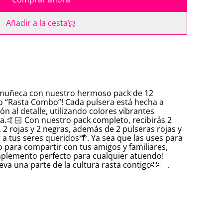
Añadir a la cesta
tu muñeca con nuestro hermoso pack de 12
o “Rasta Combo”! Cada pulsera está hecha a
n al detalle, utilizando colores vibrantes
ta.🤙🏻 Con nuestro pack completo, recibirás 2
, 2 rojas y 2 negras, además de 2 pulseras rojas y
 a tus seres queridos🌴. Ya sea que las uses para
o para compartir con tus amigos y familiares,
mplemento perfecto para cualquier atuendo!
va una parte de la cultura rasta contigo🫶🏻.