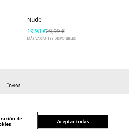
%
Nude
19,98 €
29,99 €
MÁS VARIANTES DISPONIBLES
Envíos
ración de
Aceptar todas
okies