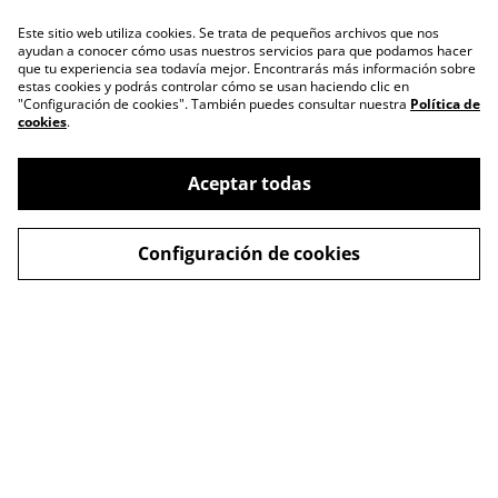
Este sitio web utiliza cookies. Se trata de pequeños archivos que nos
ayudan a conocer cómo usas nuestros servicios para que podamos hacer
que tu experiencia sea todavía mejor. Encontrarás más información sobre
estas cookies y podrás controlar cómo se usan haciendo clic en
"Configuración de cookies". También puedes consultar nuestra
Política de
cookies
.
Contacta con
Política de Privacidad
nosotros
Aceptar todas
Política de cookies
Términos y
Condiciones
Configuración de cookies
Envíos
© 2026
Waralstyle