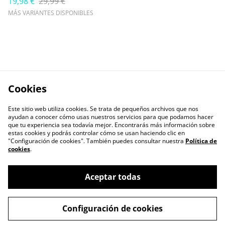
19,98 €
29,99 €
MÁS VARIANTES DISPONIBLES
Cookies
Este sitio web utiliza cookies. Se trata de pequeños archivos que nos
ayudan a conocer cómo usas nuestros servicios para que podamos hacer
que tu experiencia sea todavía mejor. Encontrarás más información sobre
estas cookies y podrás controlar cómo se usan haciendo clic en
"Configuración de cookies". También puedes consultar nuestra
Política de
cookies
.
Contacta con
Política de Privacidad
nosotros
Aceptar todas
Política de cookies
Términos y
Condiciones
Configuración de cookies
Envíos